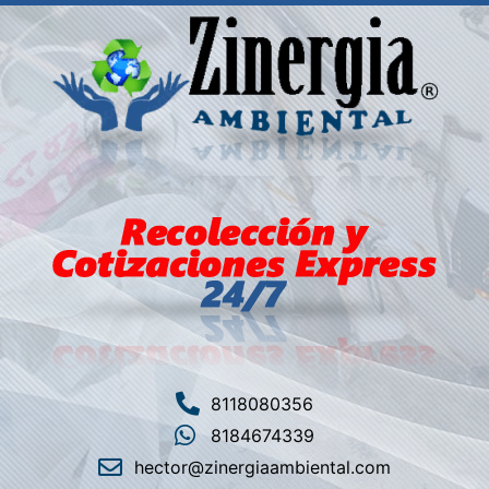
8118080356
8184674339
hector@zinergiaambiental.com