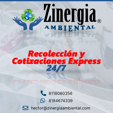
8118080356
8184674339
hector@zinergiaambiental.com